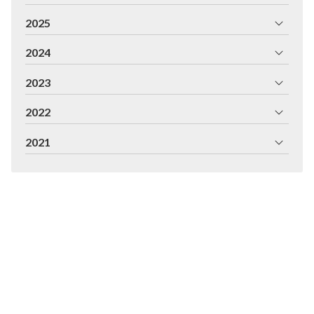
2025
2024
2023
2022
2021
Fabricación e instalación de persianas y
toldos en Pontevedra
Desde 1992 los profesionales que formamos parte de Galisur