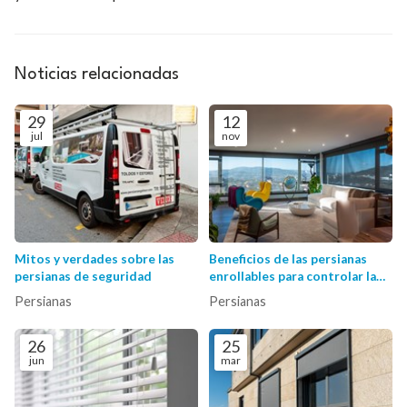
Noticias relacionadas
29
12
jul
nov
Mitos y verdades sobre las
Beneficios de las persianas
persianas de seguridad
enrollables para controlar la
luz y la temperatura en tu
Persianas
Persianas
hogar
26
25
jun
mar