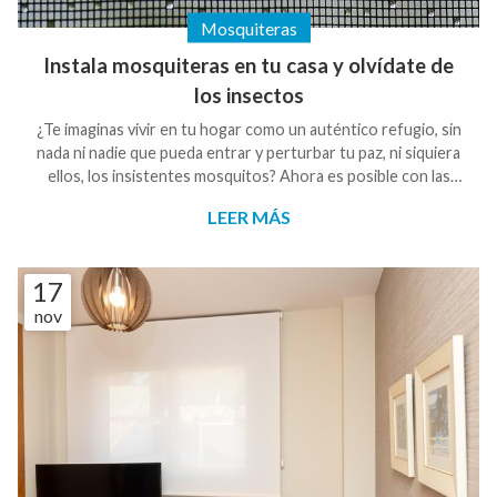
Mosquiteras
Instala mosquiteras en tu casa y olvídate de
los insectos
¿Te imaginas vivir en tu hogar como un auténtico refugio, sin
nada ni nadie que pueda entrar y perturbar tu paz, ni siquiera
ellos, los insistentes mosquitos? Ahora es posible con las
mosquiteras que te ofrecemos en Galisur en Pontevedra.
LEER MÁS
¿Quieres conocer todas las ventajas de instalar mosquiteras
en tu hogar? ¡Muy atento, porque con esta breve guía que
hemos preparado para ti vas a descubrirlas todas!
17
¡Comenzamos! Las mosquiteras, no solo para los mosquitos
nov
Por supuesto que son el principa...