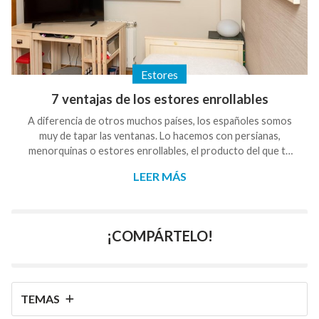
Estores
7 ventajas de los estores enrollables
A diferencia de otros muchos países, los españoles somos
muy de tapar las ventanas. Lo hacemos con persianas,
menorquinas o estores enrollables, el producto del que te
queremos hablar un poco más desde Galisur y por lo que
LEER MÁS
hemos escrito este artículo. Te ofrecemos un producto de
gran calidad en Pontevedra, perfecto para mantener a salvo
tu intimidad dentro de casa y darle el toque personal que te
gusta. ¿Por qué elegir estores enrollables? Te damos 7
¡COMPÁRTELO!
motivos Porque son una alternativa ec...
TEMAS