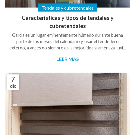
Tendales y cubretendales
Características y tipos de tendales y
cubretendales
Galicia es un lugar eminentemente húmedo durante buena
parte de los meses del calendario y, usar el tendedero
externo, a veces no siempre es la mejor idea si amenaza lluvia.
Es por eso que, si en casa no cuentas con demasiado espacio
LEER MÁS
para tender la ropa con un tendedero interno o de pie, te
hará falta aprovechar el espacio exterior
independientemente de la climatología del día. Para sacar el
7
máximo rendimiento a los tendales exteriores que instalamos
dic
en Galisur, en nuestra empresa también nos e...