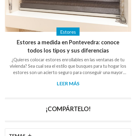
Estores
Estores a medida en Pontevedra: conoce
todos los tipos y sus diferencias
¿Quieres colocar estores enrollables en las ventanas de tu
vivienda? Sea cual sea el estilo que busques para tu hogar los
estores son un acierto seguro para conseguir una mayor
intimidad en la vivienda y, al mismo tiempo, lograr un plus
LEER MÁS
decorativo en cada una de las estancias de la misma. En
Galisur somos especialistas en la fabricación e instalación de
estores en Pontevedra, ofreciendo un amplio abanico de
posibilidades a todos los clientes que contactan con
¡COMPÁRTELO!
nosotros para comprar su estor en P...
TEMAS