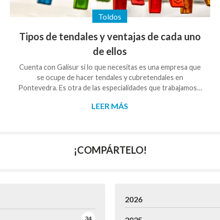
Toldos
Tipos de tendales y ventajas de cada uno
de ellos
Cuenta con Galisur si lo que necesitas es una empresa que
se ocupe de hacer tendales y cubretendales en
Pontevedra. Es otra de las especialidades que trabajamos y
contamos con la experiencia necesaria para hacerlos a
LEER MÁS
medida y que cubran todas las necesidades que nos
plantee el cliente. Antes de solicitar la fabricación de uno,
desde Galisur siempre aconsejamos conocer qué tipos de
tendales existen y las ventajas de cada uno de ellos. Tipos
¡COMPÁRTELO!
de tendales Tendal elevable: la mejor opción para i...
2026
34
2025