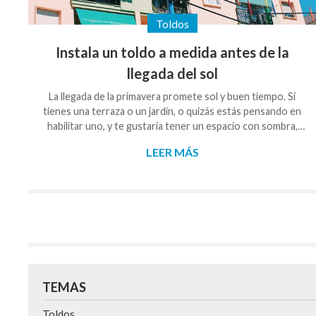
Toldos
Instala un toldo a medida antes de la
llegada del sol
La llegada de la primavera promete sol y buen tiempo. Si
tienes una terraza o un jardín, o quizás estás pensando en
habilitar uno, y te gustaría tener un espacio con sombra,
¡este artículo te interesa! Desde Galisur consideramos
LEER MÁS
que el producto que mejor se adapta a las necesidades
mencionadas anteriormente, es el toldo. Este tiene el fin
de protegerte de los rayos solares que tan dañinos
pueden resultar. Somos una empresa que se dedica a la
fabricación a medida e instalación de persianas, cort...
TEMAS
Toldos