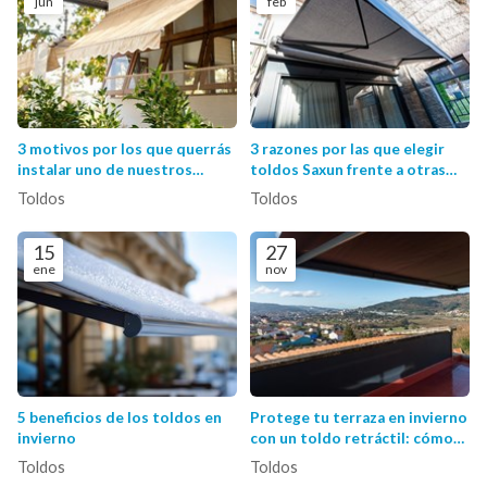
jun
feb
3 motivos por los que querrás
3 razones por las que elegir
instalar uno de nuestros
toldos Saxun frente a otras
toldos en Pontevedra este
marcas
Toldos
Toldos
verano
15
27
ene
nov
5 beneficios de los toldos en
Protege tu terraza en invierno
invierno
con un toldo retráctil: cómo
aprovechar al máximo tu
Toldos
Toldos
espacio exterior